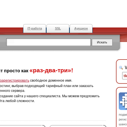
IT-работа
SSL
Аукцион
W
«раз-два-три»!
т просто как
зарегистрировать
свободное доменное имя.
остинг, выбрав подходящий тарифный план или заказать
енного сервера.
оздание сайта у нашего специалиста. Мы можем предложить
йта любой сложности.
пода
регис
шанс