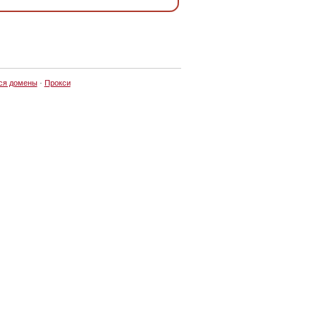
ся домены
·
Прокси