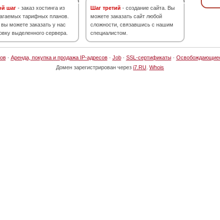
ой шаг
- заказ хостинга из
Шаг третий
- создание сайта. Вы
агаемых тарифных планов.
можете заказать сайт любой
 вы можете заказать у нас
сложности, связавшись с нашим
овку выделенного сервера.
специалистом.
ов
·
Аренда, покупка и продажа IP-адресов
·
Job
·
SSL-сертификаты
·
Освобождающие
Домен зарегистрирован через
i7.RU
.
Whois